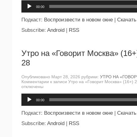
Аудиоплеер
00:00
Подкаст:
Воспроизвести в новом окне
|
Скачать
Subscribe:
Android
|
RSS
Утро на «Говорит Москва» (16+
28
Опубликовано Март 28, 2026 рубрики:
УТРО НА «ГОВО
Комментарии
к записи Утро на «Говорит Москва» (16+) 
отключены
Аудиоплеер
00:00
Подкаст:
Воспроизвести в новом окне
|
Скачать
Subscribe:
Android
|
RSS