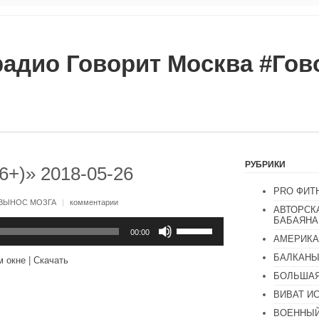
радио Говорит Москва #Го
РУБРИКИ
6+)» 2018-05-26
PRO ФИТ
ВЫНОС МОЗГА
|
комментарии
АВТОРСК
БАБАЯНА
Используйте
клавиши
00:00
АМЕРИКА
вверх/
вниз,
БАЛКАН
м окне
|
Скачать
чтобы
увеличить
БОЛЬШАЯ
или
ВИВАТ И
уменьшить
громкость.
ВОЕННЫЙ