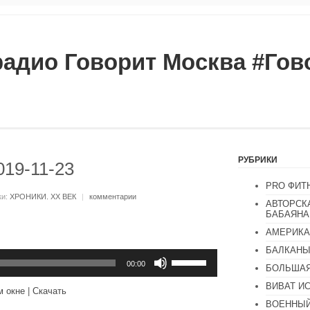
радио Говорит Москва #Го
РУБРИКИ
019-11-23
PRO ФИТ
ки:
ХРОНИКИ. ХХ ВЕК
|
комментарии
АВТОРСК
БАБАЯНА
АМЕРИКА
БАЛКАН
Используйте
клавиши
00:00
БОЛЬШАЯ
вверх/
вниз,
ВИВАТ И
м окне
|
Скачать
чтобы
ВОЕННЫЙ
увеличить