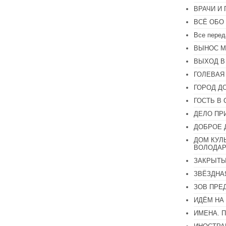
или
ВРАЧИ И
уменьшить
громкость.
ВСЁ ОБО
Все перед
ВЫНОС М
ВЫХОД В
ГОЛЕВАЯ
ГОРОД Д
ГОСТЬ В 
ДЕЛО ПР
ДОБРОЕ 
ДОМ КУЛ
ВОЛОДАР
ЗАКРЫТЫ
ЗВЁЗДНА
ЗОВ ПРЕ
ИДЁМ НА
ИМЕНА. 