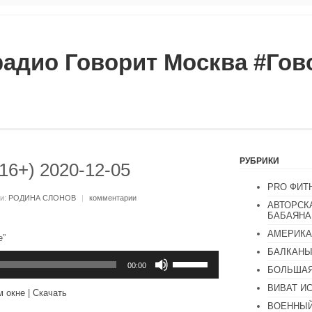
радио Говорит Москва #Го
РУБРИКИ
16+) 2020-12-05
PRO ФИТ
ки:
РОДИНА СЛОНОВ
|
комментарии
АВТОРСК
БАБАЯНА
АМЕРИКА
е”
БАЛКАН
Используйте
клавиши
00:00
БОЛЬШАЯ
вверх/
вниз,
ВИВАТ И
м окне
|
Скачать
чтобы
ВОЕННЫЙ
увеличить