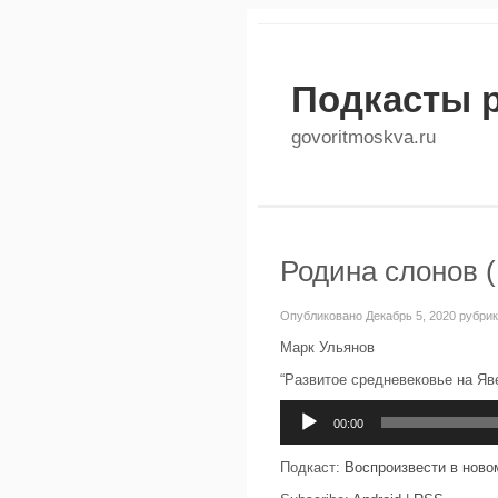
Подкасты 
govoritmoskva.ru
Родина слонов (
Опубликовано Декабрь 5, 2020 рубри
Марк Ульянов
“Развитое средневековье на Яв
Аудиоплеер
00:00
Подкаст:
Воспроизвести в ново