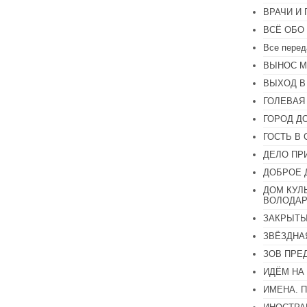
или
ВРАЧИ И
уменьшить
громкость.
ВСЁ ОБО
Все перед
ВЫНОС М
ВЫХОД В
ГОЛЕВАЯ
ГОРОД Д
ГОСТЬ В 
ДЕЛО ПР
ДОБРОЕ 
ДОМ КУЛ
ВОЛОДАР
ЗАКРЫТЫ
ЗВЁЗДНА
ЗОВ ПРЕ
ИДЁМ НА
ИМЕНА. 