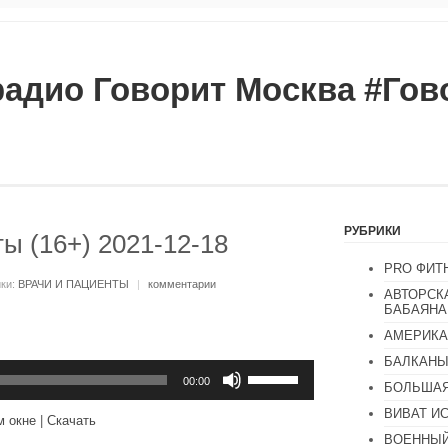
радио Говорит Москва #Го
РУБРИКИ
ы (16+) 2021-12-18
PRO ФИТ
ики:
ВРАЧИ И ПАЦИЕНТЫ
|
комментарии
АВТОРСК
БАБАЯНА
АМЕРИКА
БАЛКАН
Используйте
клавиши
00:00
БОЛЬШАЯ
вверх/
вниз,
ВИВАТ И
м окне
|
Скачать
чтобы
ВОЕННЫЙ
увеличить