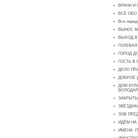
или
ВРАЧИ И
уменьшить
громкость.
ВСЁ ОБО
Все перед
ВЫНОС М
ВЫХОД В
ГОЛЕВАЯ
ГОРОД Д
ГОСТЬ В 
ДЕЛО ПР
ДОБРОЕ 
ДОМ КУЛ
ВОЛОДАР
ЗАКРЫТЫ
ЗВЁЗДНА
ЗОВ ПРЕ
ИДЁМ НА
ИМЕНА. 