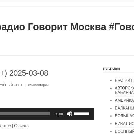
радио Говорит Москва #Го
РУБРИКИ
+) 2025-03-08
PRO ФИТ
УЧЁНЫЙ СВЕТ
|
комментарии
АВТОРСК
БАБАЯНА
АМЕРИКА
БАЛКАН
Используйте
клавиши
00:00
БОЛЬШАЯ
вверх/
вниз,
ВИВАТ И
м окне
|
Скачать
чтобы
ВОЕННЫЙ
увеличить