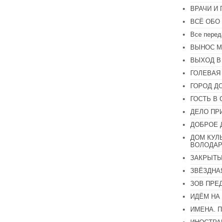
или
ВРАЧИ И
уменьшить
громкость.
ВСЁ ОБО
Все перед
ВЫНОС М
ВЫХОД В
ГОЛЕВАЯ
ГОРОД Д
ГОСТЬ В 
ДЕЛО ПР
ДОБРОЕ 
ДОМ КУЛ
ВОЛОДАР
ЗАКРЫТЫ
ЗВЁЗДНА
ЗОВ ПРЕ
ИДЁМ НА
ИМЕНА. 