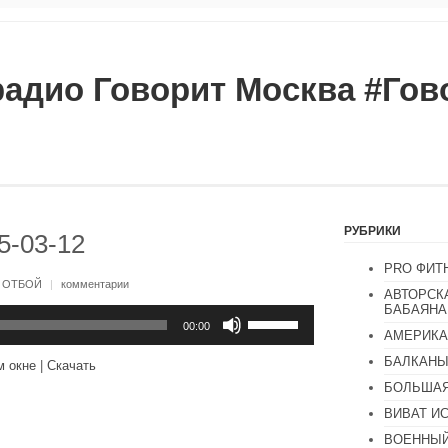
радио Говорит Москва #Го
РУБРИКИ
5-03-12
PRO ФИТ
:
ОТБОЙ
|
комментарии
АВТОРСК
БАБАЯНА
Используйте
клавиши
00:00
АМЕРИКА
вверх/
вниз,
БАЛКАН
м окне
|
Скачать
чтобы
увеличить
БОЛЬШАЯ
или
ВИВАТ И
уменьшить
громкость.
ВОЕННЫЙ