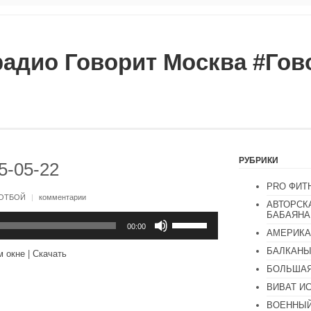
радио Говорит Москва #Го
РУБРИКИ
5-05-22
PRO ФИТ
ОТБОЙ
|
комментарии
АВТОРСК
БАБАЯНА
Используйте
клавиши
00:00
АМЕРИКА
вверх/
вниз,
БАЛКАН
м окне
|
Скачать
чтобы
увеличить
БОЛЬШАЯ
или
ВИВАТ И
уменьшить
громкость.
ВОЕННЫЙ