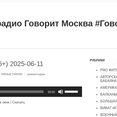
радио Говорит Москва #Го
РУБРИКИ
+) 2025-06-11
PRO ФИТ
:
УМНЫЕ ПАРНИ
|
комментарии
АВТОРСК
БАБАЯНА
АМЕРИКА
Используйте
клавиши
00:00
БАЛКАН
вверх/
вниз,
БОЛЬШАЯ
м окне
|
Скачать
чтобы
увеличить
ВИВАТ И
или
ВОЕННЫЙ
уменьшить