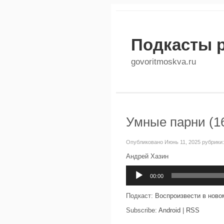
Подкасты 
govoritmoskva.ru
Умные парни (16
Опубликовано Июнь 11, 2025 рубрики
Андрей Хазин
Аудиоплеер
00:00
Подкаст:
Воспроизвести в ново
Subscribe:
Android
|
RSS