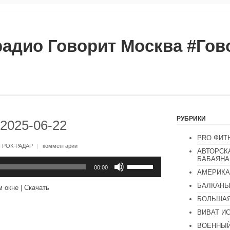
радио Говорит Москва #Го
РУБРИКИ
 2025-06-22
PRO ФИТ
:
РОК-РАДАР
|
комментарии
АВТОРСК
БАБАЯНА
Используйте
клавиши
00:00
АМЕРИКА
вверх/
вниз,
БАЛКАН
м окне
|
Скачать
чтобы
увеличить
БОЛЬШАЯ
или
ВИВАТ И
уменьшить
громкость.
ВОЕННЫЙ