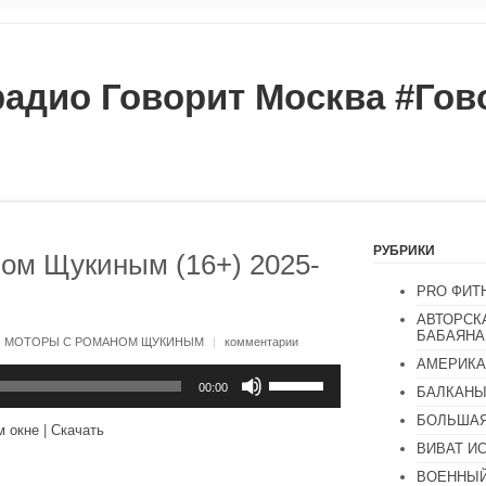
радио Говорит Москва #Го
РУБРИКИ
ом Щукиным (16+) 2025-
PRO ФИТ
АВТОРСК
БАБАЯНА
:
МОТОРЫ С РОМАНОМ ЩУКИНЫМ
|
комментарии
АМЕРИКА
Используйте
клавиши
00:00
БАЛКАН
вверх/
БОЛЬШАЯ
вниз,
м окне
|
Скачать
чтобы
ВИВАТ И
увеличить
или
ВОЕННЫЙ
уменьшить