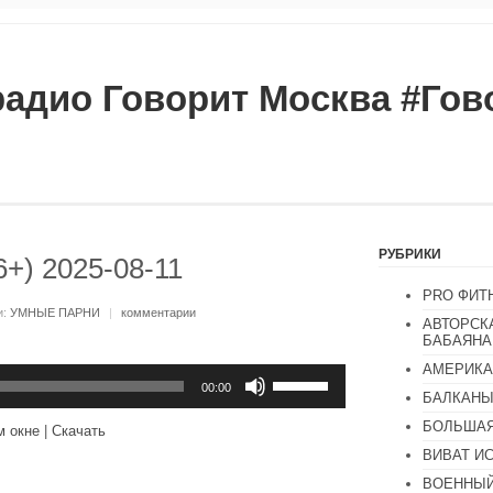
радио Говорит Москва #Го
РУБРИКИ
+) 2025-08-11
PRO ФИТ
и:
УМНЫЕ ПАРНИ
|
комментарии
АВТОРСК
БАБАЯНА
АМЕРИКА
Используйте
клавиши
00:00
БАЛКАН
вверх/
вниз,
БОЛЬШАЯ
м окне
|
Скачать
чтобы
увеличить
ВИВАТ И
или
ВОЕННЫЙ
уменьшить