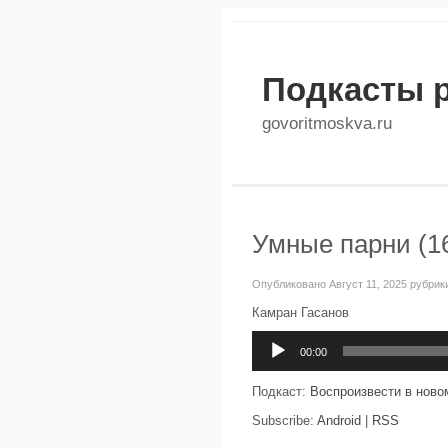
Подкасты 
govoritmoskva.ru
Умные парни (16
Опубликовано Август 11, 2025 рубрик
Камран Гасанов
Аудиоплеер
00:00
Подкаст:
Воспроизвести в ново
Subscribe:
Android
|
RSS