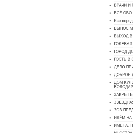
или
ВРАЧИ И
уменьшить
громкость.
ВСЁ ОБО
Все перед
ВЫНОС М
ВЫХОД В
ГОЛЕВАЯ
ГОРОД Д
ГОСТЬ В 
ДЕЛО ПР
ДОБРОЕ 
ДОМ КУЛ
ВОЛОДАР
ЗАКРЫТЫ
ЗВЁЗДНА
ЗОВ ПРЕ
ИДЁМ НА
ИМЕНА. 