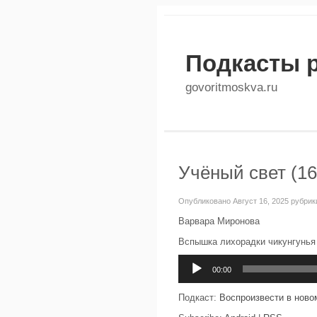
Подкасты 
govoritmoskva.ru
Учёный свет (16
Опубликовано Август 16, 2025 рубрик
Варвара Миронова
Вспышка лихорадки чикунгунья
Аудиоплеер
00:00
Подкаст:
Воспроизвести в ново