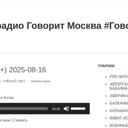
радио Говорит Москва #Го
РУБРИКИ
+) 2025-08-16
PRO ФИТ
и:
УЧЁНЫЙ СВЕТ
|
комментарии
АВТОРСК
БАБАЯНА
АМЕРИКА
 в Китае
БАЛКАН
Используйте
клавиши
00:00
БОЛЬШАЯ
вверх/
вниз,
ВИВАТ И
м окне
|
Скачать
чтобы
ВОЕННЫЙ
увеличить