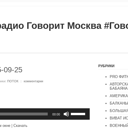
радио Говорит Москва #Го
РУБРИКИ
5-09-25
PRO ФИТ
рики:
ПОТОК
|
комментарии
АВТОРСК
БАБАЯНА
АМЕРИКА
БАЛКАН
Используйте
БОЛЬШАЯ
клавиши
00:00
ВИВАТ И
вверх/
вниз,
ВОЕННЫЙ
м окне
|
Скачать
чтобы