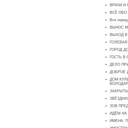
увеличить
ВРАЧИ И
или
уменьшить
ВСЁ ОБО
громкость.
Все перед
ВЫНОС М
ВЫХОД В
ГОЛЕВАЯ
ГОРОД Д
ГОСТЬ В 
ДЕЛО ПР
ДОБРОЕ 
ДОМ КУЛ
ВОЛОДАР
ЗАКРЫТЫ
ЗВЁЗДНА
ЗОВ ПРЕ
ИДЁМ НА
ИМЕНА. 