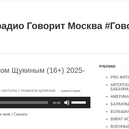
радио Говорит Москва #Го
РУБРИКИ
ом Щукиным (16+) 2025-
PRO ФИТ
АВТОРСК
БАБАЯНА
и:
МОТОРЫ С РОМАНОМ ЩУКИНЫМ
|
комментарии
АМЕРИКА
Используйте
клавиши
00:00
БАЛКАН
вверх/
БОЛЬШАЯ
вниз,
м окне
|
Скачать
чтобы
ВИВАТ И
увеличить
или
ВОЕННЫЙ
уменьшить