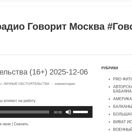
радио Говорит Москва #Го
РУБРИКИ
льства (16+) 2025-12-06
PRO ФИТ
ки:
ЛИЧНЫЕ ОБСТОЯТЕЛЬСТВА
|
комментарии
АВТОРСК
БАБАЯНА
АМЕРИКА
ы влияют на работу
БАЛКАН
Используйте
клавиши
00:00
БОЛЬШАЯ
вверх/
вниз,
ВИВАТ И
м окне
|
Скачать
чтобы
ВОЕННЫЙ
увеличить