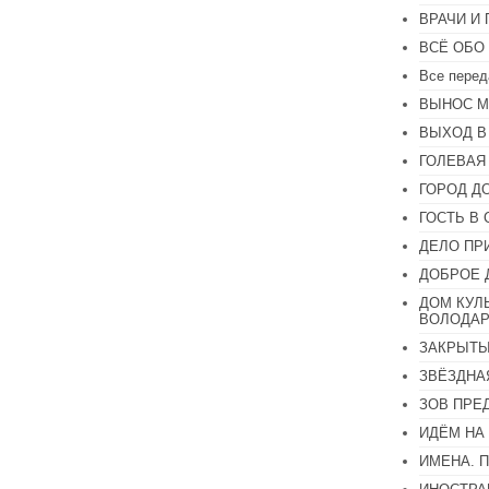
или
ВРАЧИ И
уменьшить
громкость.
ВСЁ ОБО
Все перед
ВЫНОС М
ВЫХОД В
ГОЛЕВАЯ
ГОРОД Д
ГОСТЬ В 
ДЕЛО ПР
ДОБРОЕ 
ДОМ КУЛ
ВОЛОДАР
ЗАКРЫТЫ
ЗВЁЗДНА
ЗОВ ПРЕ
ИДЁМ НА
ИМЕНА. 