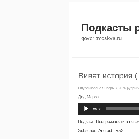
Подкасты 
govoritmoskva.ru
Виват история (
Опубликовано Январь 3, 2026 рубрик
Дед Мороз
Аудиоплеер
00:00
Подкаст:
Воспроизвести в ново
Subscribe:
Android
|
RSS