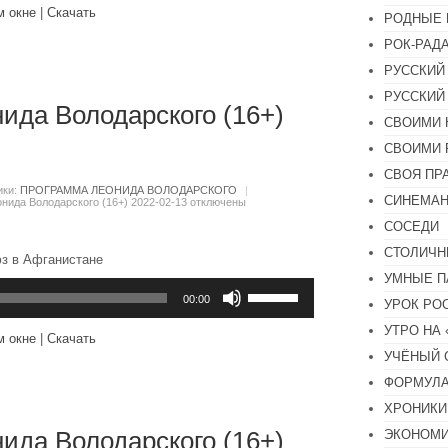
вниз,
м окне
|
Скачать
РОДНЫЕ 
чтобы
увеличить
РОК-РАД
или
уменьшить
РУССКИЙ
громкость.
РУССКИЙ
ида Володарского (16+)
СВОИМИ 
СВОИМИ 
СВОЯ ПР
ики:
ПРОГРАММА ЛЕОНИДА ВОЛОДАРСКОГО
|
СИНЕМА
нида Володарского (16+) 2022-02-13
отключены
СОСЕДИ
СТОЛИЧН
юз в Афганистане
УМНЫЕ П
Используйте
клавиши
00:00
УРОК РО
вверх/
вниз,
УТРО НА
м окне
|
Скачать
чтобы
УЧЁНЫЙ 
увеличить
или
ФОРМУЛА
уменьшить
громкость.
ХРОНИКИ.
ида Володарского (16+)
ЭКОНОМ