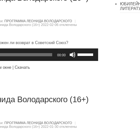
ЮБИЛЕЙН
ЛИТЕРАТ
ки:
ПРОГРАММА ЛЕОНИДА ВОЛОДАРСКОГО
|
нида Володарского (16+) 2022-02-06
отключены
ожен ли возврат в Советский Союз?
Используйте
клавиши
00:00
вверх/
вниз,
м окне
|
Скачать
чтобы
увеличить
или
уменьшить
громкость.
ида Володарского (16+)
ки:
ПРОГРАММА ЛЕОНИДА ВОЛОДАРСКОГО
|
нида Володарского (16+) 2022-01-30
отключены