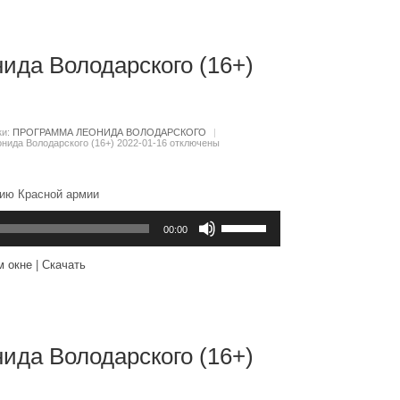
или
уменьшить
громкость.
ида Володарского (16+)
ки:
ПРОГРАММА ЛЕОНИДА ВОЛОДАРСКОГО
|
нида Володарского (16+) 2022-01-16
отключены
нию Красной армии
Используйте
клавиши
00:00
вверх/
вниз,
м окне
|
Скачать
чтобы
увеличить
или
уменьшить
громкость.
ида Володарского (16+)