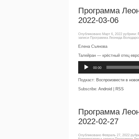
Программа Леон
2022-03-06
Опубликовано Март 6, 2022 рубрики:
записи Программа Леонида Володарск
Елена Съянова
Талейран — крёстный отец евр
Аудиоплеер
00:00
Подкаст:
Воспроизвести в ново
Subscribe:
Android
|
RSS
Программа Леон
2022-02-27
Опубликовано Февраль 27, 2022 рубр
Комментарии
к записи Программа Лео