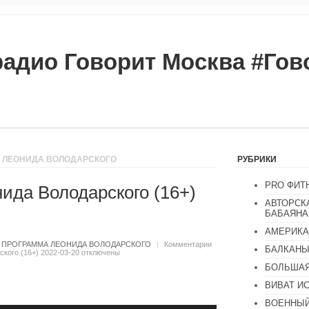
радио Говорит Москва #Го
А ЛЕОНИДА ВОЛОДАРСКОГО
РУБРИКИ
PRO ФИТ
ида Володарского (16+)
АВТОРСК
БАБАЯНА
АМЕРИКА
:
ПРОГРАММА ЛЕОНИДА ВОЛОДАРСКОГО
|
Комментарии
БАЛКАН
кого (16+) 2022-03-20
отключены
БОЛЬШАЯ
ВИВАТ И
ВОЕННЫЙ