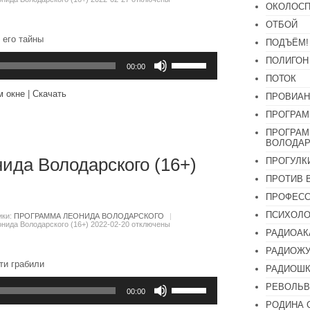
ОКОЛОСП
ОТБОЙ
 его тайны
ПОДЪЁМ!
Используйте
ПОЛИГОН
клавиши
00:00
вверх/
ПОТОК
вниз,
м окне
|
Скачать
ПРОВИАН
чтобы
увеличить
ПРОГРАМ
или
уменьшить
ПРОГРАМ
громкость.
ВОЛОДАР
ида Володарского (16+)
ПРОГУЛК
ПРОТИВ 
ПРОФЕС
ПСИХОЛО
ики:
ПРОГРАММА ЛЕОНИДА ВОЛОДАРСКОГО
|
нида Володарского (16+) 2022-02-20
отключены
РАДИОАК
РАДИОЖУ
ти грабили
РАДИОШК
Используйте
РЕВОЛЬВ
клавиши
00:00
вверх/
РОДИНА 