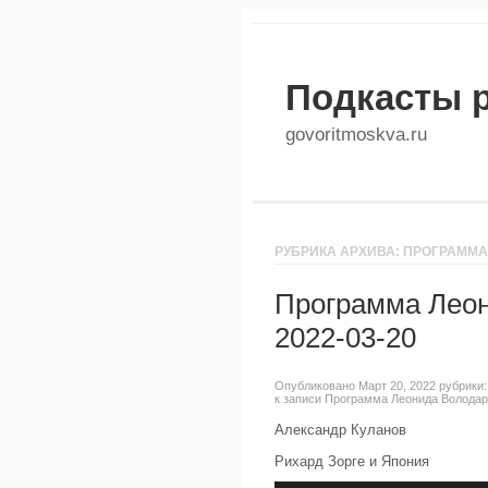
Подкасты 
govoritmoskva.ru
РУБРИКА АРХИВА: ПРОГРАММ
Программа Леон
2022-03-20
Опубликовано Март 20, 2022 рубрики
к записи Программа Леонида Володарс
Александр Куланов
Рихард Зорге и Япония