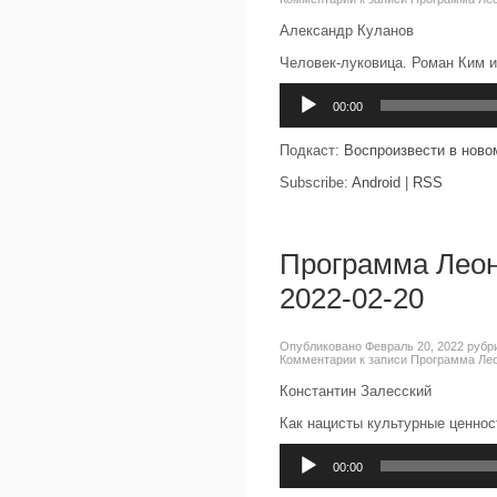
Александр Куланов
Человек-луковица. Роман Ким и
Аудиоплеер
00:00
Подкаст:
Воспроизвести в ново
Subscribe:
Android
|
RSS
Программа Леон
2022-02-20
Опубликовано Февраль 20, 2022 рубр
Комментарии
к записи Программа Лео
Константин Залесский
Как нацисты культурные ценнос
Аудиоплеер
00:00