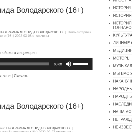
ИНОСТР
ИСТОРИЧ
ида Володарского (16+)
ИСТОРИЯ
ИСТОРИЯ
ГОНЧАР
ПРОГРАММА ЛЕОНИДА ВОЛОДАРСКОГО
|
Комментарии
к
КУЛЬТУР
ого (16+) 2022-03-06
отключены
ЛИЧНЫЕ 
МЕДИЦИН
опейского лицемерия
МОТОРЫ 
Используйте
клавиши
00:00
МУЗЫКА
вверх/
вниз,
МЫ ВАС 
м окне
|
Скачать
чтобы
НАКАНУН
увеличить
или
НАРОДНЫ
уменьшить
громкость.
НАРОДНЫ
ида Володарского (16+)
НАСЛЕДИ
НАША А
НЕГРАЖД
НЕИЗВЕС
ики:
ПРОГРАММА ЛЕОНИДА ВОЛОДАРСКОГО
|
нида Володарского (16+) 2022-02-27
отключены