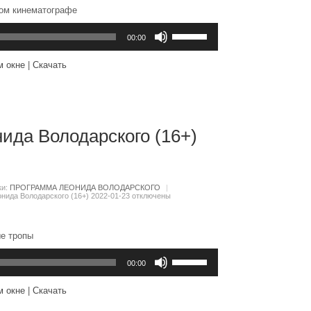
ном кинематографе
Используйте
клавиши
00:00
вверх/
вниз,
м окне
|
Скачать
чтобы
увеличить
или
уменьшить
громкость.
ида Володарского (16+)
ки:
ПРОГРАММА ЛЕОНИДА ВОЛОДАРСКОГО
|
нида Володарского (16+) 2022-01-23
отключены
е тропы
Используйте
клавиши
00:00
вверх/
вниз,
м окне
|
Скачать
чтобы
увеличить