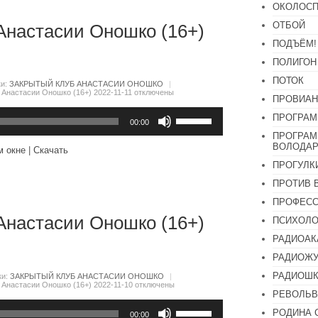
громкость.
ОКОЛОСП
ОТБОЙ
Анастасии Оношко (16+)
ПОДЪЁМ!
ПОЛИГОН
ПОТОК
ки:
ЗАКРЫТЫЙ КЛУБ АНАСТАСИИ ОНОШКО
|
 Анастасии Оношко (16+) 2022-11-11
отключены
ПРОВИАН
Используйте
ПРОГРАМ
клавиши
00:00
вверх/
ПРОГРАМ
вниз,
ВОЛОДАР
м окне
|
Скачать
чтобы
ПРОГУЛК
увеличить
или
ПРОТИВ 
уменьшить
громкость.
ПРОФЕС
Анастасии Оношко (16+)
ПСИХОЛО
РАДИОАК
РАДИОЖУ
РАДИОШК
ки:
ЗАКРЫТЫЙ КЛУБ АНАСТАСИИ ОНОШКО
|
 Анастасии Оношко (16+) 2022-11-10
отключены
РЕВОЛЬВ
Используйте
РОДИНА 
клавиши
00:00