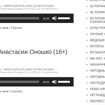
ИНОСТР
ИСТОРИЧ
ки:
ЗАКРЫТЫЙ КЛУБ АНАСТАСИИ ОНОШКО
|
 Анастасии Оношко (16+) 2022-11-16
отключены
ИСТОРИЯ
Используйте
ИСТОРИЯ
клавиши
00:00
ГОНЧАР
вверх/
вниз,
м окне
|
Скачать
КУЛЬТУР
чтобы
увеличить
ЛИЧНЫЕ 
или
уменьшить
МЕДИЦИН
громкость.
МОТОРЫ 
Анастасии Оношко (16+)
МУЗЫКА
МЫ ВАС 
НАКАНУН
ки:
ЗАКРЫТЫЙ КЛУБ АНАСТАСИИ ОНОШКО
|
НАРОДНЫ
 Анастасии Оношко (16+) 2022-11-15
отключены
НАРОДНЫ
Используйте
клавиши
00:00
НАСЛЕДИ
вверх/
НАША А
вниз,
м окне
|
Скачать
чтобы
НЕГРАЖД
увеличить
или
НЕИЗВЕС
уменьшить