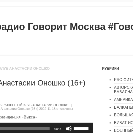
радио Говорит Москва #Го
 КЛУБ АНАСТАСИИ ОНОШКО
РУБРИКИ
PRO ФИТ
Анастасии Оношко (16+)
АВТОРСК
БАБАЯНА
АМЕРИКА
ки:
ЗАКРЫТЫЙ КЛУБ АНАСТАСИИ ОНОШКО
|
БАЛКАН
 Анастасии Оношко (16+) 2022-11-18
отключены
БОЛЬШАЯ
-резиденция «Выкса»
ВИВАТ И
Используйте
клавиши
00:00
ВОЕННЫЙ