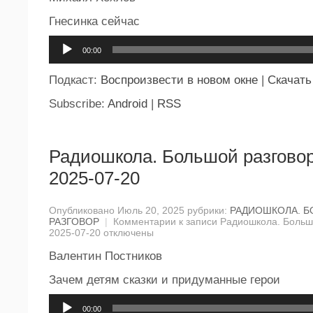
Гнесинка сейчас
Аудиоплеер
00:00
Подкаст:
Воспроизвести в новом окне
|
Скачать
Subscribe:
Android
|
RSS
Радиошкола. Большой разговор
2025-07-20
Опубликовано Июль 20, 2025 рубрики:
РАДИОШКОЛА. 
РАЗГОВОР
|
Комментарии
к записи Радиошкола. Большо
2025-07-20
отключены
Валентин Постников
Зачем детям сказки и придуманные герои
Аудиоплеер
00:00