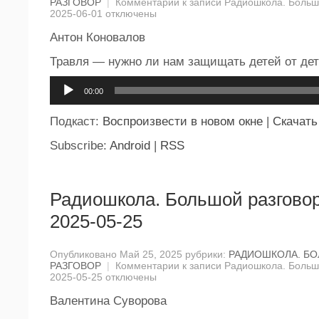
РАЗГОВОР
|
Комментарии
к записи Радиошкола. Большо
2025-06-01
отключены
Антон Коновалов
Травля — нужно ли нам защищать детей от де
Аудиоплеер
00:00
Подкаст:
Воспроизвести в новом окне
|
Скачать
Subscribe:
Android
|
RSS
Радиошкола. Большой разговор
2025-05-25
Опубликовано Май 25, 2025 рубрики:
РАДИОШКОЛА. Б
РАЗГОВОР
|
Комментарии
к записи Радиошкола. Большо
2025-05-25
отключены
Валентина Суворова