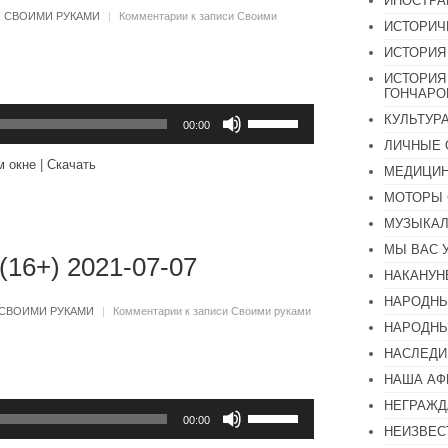
ИНОСТР
:
СВОИМИ РУКАМИ
|
Комментарии
к записи Своими
ИСТОРИЧ
ИСТОРИЯ
ИСТОРИЯ
ГОНЧАР
Используйте
КУЛЬТУР
клавиши
00:00
вверх/
ЛИЧНЫЕ 
вниз,
м окне
|
Скачать
чтобы
МЕДИЦИН
увеличить
МОТОРЫ 
или
уменьшить
МУЗЫКА
громкость.
МЫ ВАС 
(16+) 2021-07-07
НАКАНУН
НАРОДНЫ
СВОИМИ РУКАМИ
|
Комментарии
к записи Своими руками
НАРОДНЫ
НАСЛЕДИ
НАША А
Используйте
НЕГРАЖД
клавиши
00:00
НЕИЗВЕС
вверх/