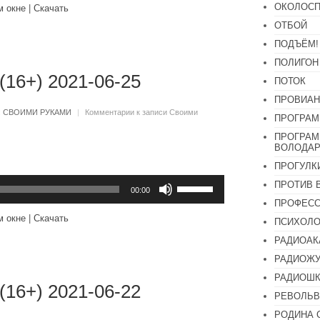
вниз,
ОКОЛОСП
м окне
|
Скачать
чтобы
увеличить
ОТБОЙ
или
ПОДЪЁМ!
уменьшить
громкость.
ПОЛИГОН
(16+) 2021-06-25
ПОТОК
ПРОВИАН
:
СВОИМИ РУКАМИ
|
Комментарии
к записи Своими
ПРОГРАМ
ПРОГРАМ
ВОЛОДАР
ПРОГУЛК
Используйте
ПРОТИВ 
клавиши
00:00
вверх/
ПРОФЕС
вниз,
м окне
|
Скачать
ПСИХОЛО
чтобы
увеличить
РАДИОАК
или
уменьшить
РАДИОЖУ
громкость.
РАДИОШК
(16+) 2021-06-22
РЕВОЛЬВ
РОДИНА 