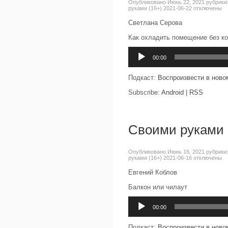
Опубликовано Июнь 22, 2021 рубрики
руками (16+) 2021-06-22
отключены
Светлана Серова
Как охладить помещение без к
Аудиоплеер
00:00
Подкаст:
Воспроизвести в ново
Subscribe:
Android
|
RSS
Своими руками 
Опубликовано Июнь 16, 2021 рубрики
руками (16+) 2021-06-16
отключены
Евгений Коблов
Балкон или чилаут
Аудиоплеер
00:00
Подкаст:
Воспроизвести в ново