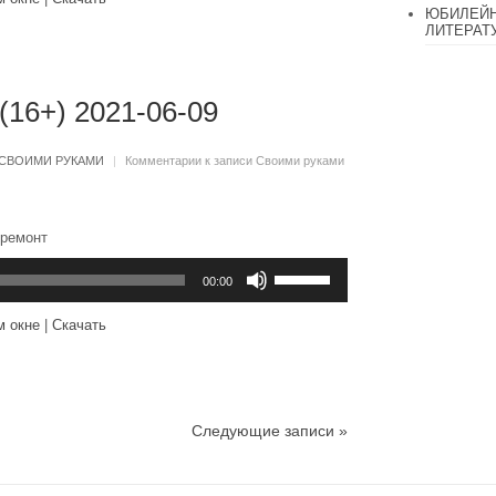
чтобы
ЮБИЛЕЙН
увеличить
ЛИТЕРАТ
или
уменьшить
громкость.
(16+) 2021-06-09
СВОИМИ РУКАМИ
|
Комментарии
к записи Своими руками
 ремонт
Используйте
клавиши
00:00
вверх/
вниз,
м окне
|
Скачать
чтобы
увеличить
или
уменьшить
громкость.
Следующие записи »