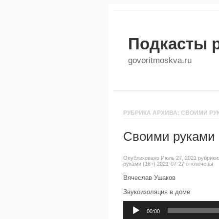
Подкасты 
govoritmoskva.ru
РУБРИКА АРХИВА: СВОИМИ РУ
Своими руками 
Опубликовано Июль 27, 2021 рубрики
руками (16+) 2021-07-27
отключены
Вячеслав Ушаков
Звукоизоляция в доме
Аудиоплеер
00:00