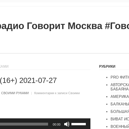
радио Говорит Москва #Го
КАМИ
РУБРИКИ
PRO ФИТ
(16+) 2021-07-27
АВТОРСК
БАБАЯНА
:
СВОИМИ РУКАМИ
|
Комментарии
к записи Своими
АМЕРИКА
БАЛКАН
БОЛЬШАЯ
ВИВАТ И
Используйте
клавиши
00:00
ВОЕННЫЙ
вверх/