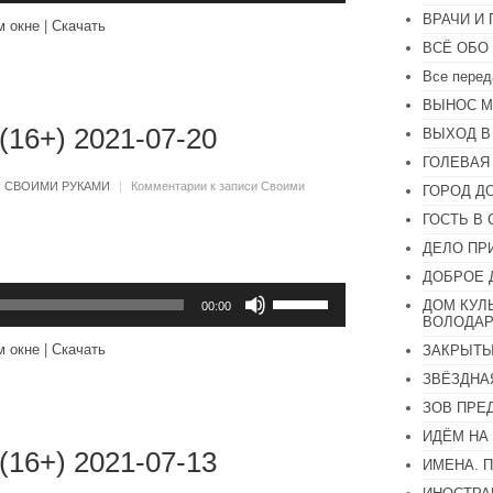
вниз,
ВРАЧИ И
м окне
|
Скачать
чтобы
ВСЁ ОБО
увеличить
или
Все перед
уменьшить
громкость.
ВЫНОС М
(16+) 2021-07-20
ВЫХОД В
ГОЛЕВАЯ
:
СВОИМИ РУКАМИ
|
Комментарии
к записи Своими
ГОРОД Д
ГОСТЬ В 
ДЕЛО ПР
ДОБРОЕ 
Используйте
ДОМ КУЛ
клавиши
00:00
ВОЛОДАР
вверх/
вниз,
м окне
|
Скачать
ЗАКРЫТЫ
чтобы
увеличить
ЗВЁЗДНА
или
уменьшить
ЗОВ ПРЕ
громкость.
ИДЁМ НА
(16+) 2021-07-13
ИМЕНА. 