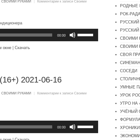
:
СВОИМИ РУКАМИ
|
Комментарии
к записи Своими
РОДНЫЕ 
РОК-РАД
РУССКИЙ
ондиционера
РУССКИЙ
Используйте
клавиши
00:00
СВОИМИ 
вверх/
вниз,
СВОИМИ 
м окне
|
Скачать
чтобы
увеличить
СВОЯ ПР
или
СИНЕМА
уменьшить
громкость.
СОСЕДИ
(16+) 2021-06-16
СТОЛИЧН
УМНЫЕ П
:
СВОИМИ РУКАМИ
|
Комментарии
к записи Своими
УРОК РО
УТРО НА
УЧЁНЫЙ 
ФОРМУЛА
Используйте
клавиши
ХРОНИКИ.
00:00
вверх/
ЭКОНОМ
вниз,
м окне
|
Скачать