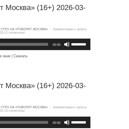
т Москва» (16+) 2026-03-
:
УТРО НА «ГОВОРИТ МОСКВА»
|
Комментарии
к записи
03-21
отключены
Используйте
клавиши
00:00
вверх/
вниз,
м окне
|
Скачать
чтобы
увеличить
или
уменьшить
громкость.
т Москва» (16+) 2026-03-
:
УТРО НА «ГОВОРИТ МОСКВА»
|
Комментарии
к записи
03-15
отключены
Используйте
клавиши
00:00
вверх/