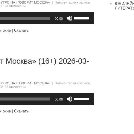
:
УТРО НА «ГОВОРИТ МОСКВА»
|
Комментарии
к записи
ЮБИЛЕЙН
03-28
отключены
ЛИТЕРАТ
Используйте
клавиши
00:00
вверх/
вниз,
м окне
|
Скачать
чтобы
увеличить
или
уменьшить
громкость.
т Москва» (16+) 2026-03-
:
УТРО НА «ГОВОРИТ МОСКВА»
|
Комментарии
к записи
03-22
отключены
Используйте
клавиши
00:00
вверх/
вниз,
м окне
|
Скачать
чтобы
увеличить
или
уменьшить
громкость.