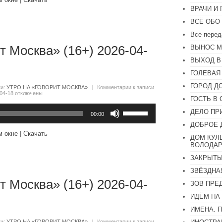
чтобы
ВРАЧИ И
увеличить
или
ВСЁ ОБО
уменьшить
громкость.
Все перед
т Москва» (16+) 2026-04-
ВЫНОС М
ВЫХОД В
ГОЛЕВАЯ
ГОРОД Д
ки:
УТРО НА «ГОВОРИТ МОСКВА»
|
Комментарии
к записи
04-18
отключены
ГОСТЬ В 
Используйте
ДЕЛО ПР
клавиши
00:00
вверх/
ДОБРОЕ 
вниз,
м окне
|
Скачать
чтобы
ДОМ КУЛ
увеличить
ВОЛОДАР
или
ЗАКРЫТЫ
уменьшить
громкость.
ЗВЁЗДНА
т Москва» (16+) 2026-04-
ЗОВ ПРЕ
ИДЁМ НА
ИМЕНА. 
ки:
УТРО НА «ГОВОРИТ МОСКВА»
|
Комментарии
к записи