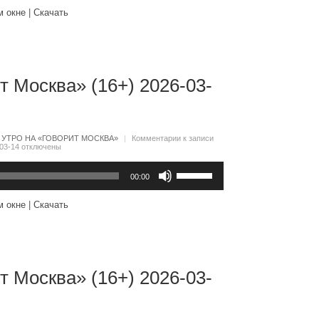
вниз,
м окне
|
Скачать
чтобы
увеличить
или
уменьшить
громкость.
т Москва» (16+) 2026-03-
:
УТРО НА «ГОВОРИТ МОСКВА»
|
Комментарии
к записи
03-14
отключены
Используйте
клавиши
00:00
вверх/
вниз,
м окне
|
Скачать
чтобы
увеличить
или
уменьшить
громкость.
т Москва» (16+) 2026-03-