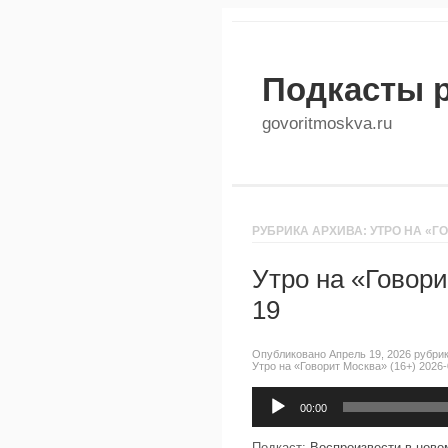
Подкасты 
govoritmoskva.ru
РУБРИКА АРХИВА: УТРО НА «Г
Утро на «Говори
19
Опубликовано Апрель 19, 2026 рубри
Утро на «Говорит Москва» (16+) 2026-
Аудиоплеер
00:00
Подкаст:
Воспроизвести в ново