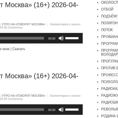
ОКОЛОСП
т Москва» (16+) 2026-04-
ОТБОЙ
ПОДЪЁМ!
ПОЛИГОН
и:
УТРО НА «ГОВОРИТ МОСКВА»
|
Комментарии
к записи
04-05
отключены
ПОТОК
Используйте
ПРОВИАН
клавиши
00:00
вверх/
ПРОГРАМ
вниз,
м окне
|
Скачать
ПРОГРАМ
чтобы
ВОЛОДАР
увеличить
или
ПРОГУЛК
уменьшить
громкость.
ПРОТИВ 
т Москва» (16+) 2026-04-
ПРОФЕС
ПСИХОЛО
РАДИОАК
РАДИОЖУ
и:
УТРО НА «ГОВОРИТ МОСКВА»
|
Комментарии
к записи
04-04
отключены
РАДИОШК
Используйте
РЕВОЛЬВ
клавиши
00:00
вверх/
РОДИНА 
вниз,