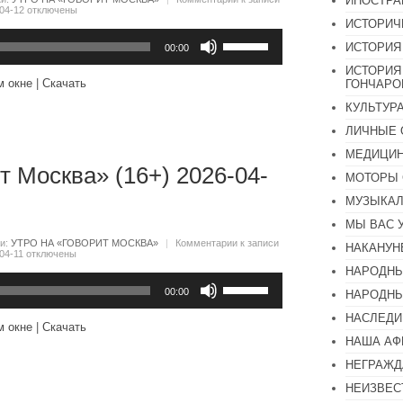
ИНОСТР
04-12
отключены
ИСТОРИЧ
Используйте
ИСТОРИЯ
клавиши
00:00
вверх/
ИСТОРИЯ
вниз,
м окне
|
Скачать
ГОНЧАР
чтобы
увеличить
КУЛЬТУР
или
уменьшить
ЛИЧНЫЕ 
громкость.
МЕДИЦИН
т Москва» (16+) 2026-04-
МОТОРЫ 
МУЗЫКА
МЫ ВАС 
ки:
УТРО НА «ГОВОРИТ МОСКВА»
|
Комментарии
к записи
НАКАНУН
04-11
отключены
НАРОДНЫ
Используйте
клавиши
00:00
НАРОДНЫ
вверх/
НАСЛЕДИ
вниз,
м окне
|
Скачать
чтобы
НАША А
увеличить
или
НЕГРАЖД
уменьшить
громкость.
НЕИЗВЕС