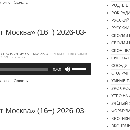
м окне
|
Скачать
чтобы
РОДНЫЕ 
увеличить
РОК-РАД
или
уменьшить
РУССКИЙ
громкость.
РУССКИЙ
т Москва» (16+) 2026-03-
СВОИМИ 
СВОИМИ 
СВОЯ ПР
:
УТРО НА «ГОВОРИТ МОСКВА»
|
Комментарии
к записи
03-29
отключены
СИНЕМА
Используйте
СОСЕДИ
клавиши
00:00
СТОЛИЧН
вверх/
вниз,
УМНЫЕ П
м окне
|
Скачать
чтобы
увеличить
УРОК РО
или
уменьшить
УТРО НА
громкость.
УЧЁНЫЙ 
т Москва» (16+) 2026-03-
ФОРМУЛА
ХРОНИКИ.
ЭКОНОМ