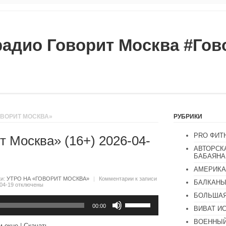
радио Говорит Москва #Го
ОВОРИТ МОСКВА»
РУБРИКИ
PRO ФИТ
т Москва» (16+) 2026-04-
АВТОРСК
БАБАЯНА
АМЕРИКА
ки:
УТРО НА «ГОВОРИТ МОСКВА»
|
Комментарии
к записи
БАЛКАН
04-19
отключены
БОЛЬШАЯ
Используйте
клавиши
00:00
ВИВАТ И
вверх/
вниз,
ВОЕННЫЙ
м окне
|
Скачать