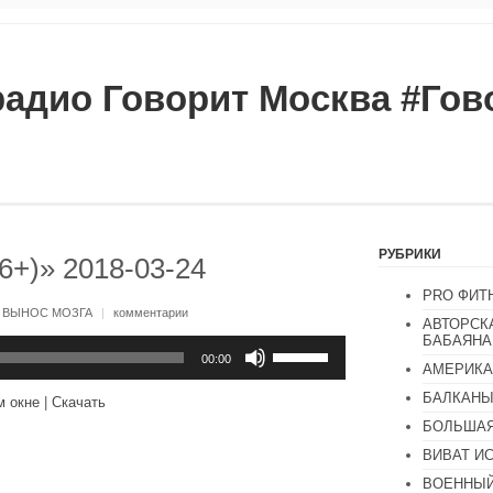
радио Говорит Москва #Го
РУБРИКИ
6+)» 2018-03-24
PRO ФИТ
:
ВЫНОС МОЗГА
|
комментарии
АВТОРСК
БАБАЯНА
Используйте
клавиши
00:00
АМЕРИКА
вверх/
вниз,
БАЛКАН
м окне
|
Скачать
чтобы
увеличить
БОЛЬШАЯ
или
ВИВАТ И
уменьшить
громкость.
ВОЕННЫЙ