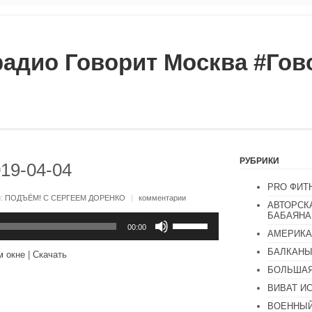
радио Говорит Москва #Го
РУБРИКИ
19-04-04
PRO ФИТ
и:
ПОДЪЁМ! С СЕРГЕЕМ ДОРЕНКО
|
комментарии
АВТОРСК
БАБАЯНА
Используйте
клавиши
00:00
АМЕРИКА
вверх/
вниз,
БАЛКАН
м окне
|
Скачать
чтобы
увеличить
БОЛЬШАЯ
или
ВИВАТ И
уменьшить
громкость.
ВОЕННЫЙ