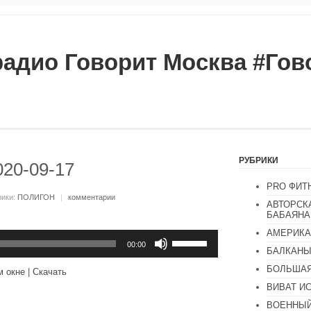
радио Говорит Москва #Го
РУБРИКИ
020-09-17
PRO ФИТ
рики:
ПОЛИГОН
|
комментарии
АВТОРСК
БАБАЯНА
АМЕРИКА
Используйте
клавиши
00:00
БАЛКАН
вверх/
вниз,
БОЛЬШАЯ
м окне
|
Скачать
чтобы
увеличить
ВИВАТ И
или
ВОЕННЫЙ
уменьшить