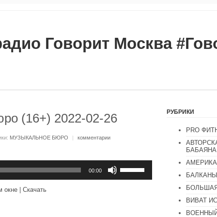
радио Говорит Москва #Го
РУБРИКИ
ро (16+) 2022-02-26
PRO ФИТ
ики:
МУЗЫКАЛЬНОЕ БЮРО
|
комментарии
АВТОРСК
БАБАЯНА
АМЕРИКА
Используйте
клавиши
00:00
БАЛКАН
вверх/
вниз,
БОЛЬШАЯ
м окне
|
Скачать
чтобы
увеличить
ВИВАТ И
или
ВОЕННЫЙ
уменьшить