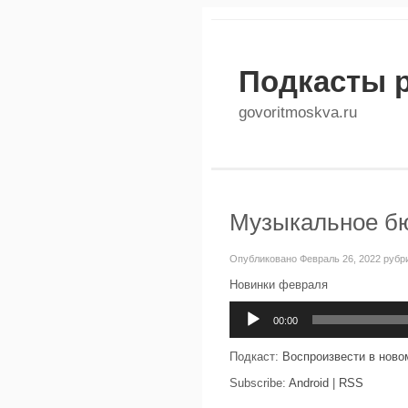
Подкасты 
govoritmoskva.ru
Музыкальное бю
Опубликовано Февраль 26, 2022 рубр
Новинки февраля
Аудиоплеер
00:00
Подкаст:
Воспроизвести в ново
Subscribe:
Android
|
RSS