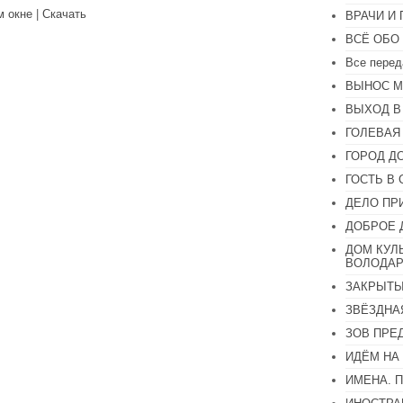
вниз,
м окне
|
Скачать
ВРАЧИ И
чтобы
увеличить
ВСЁ ОБО
или
уменьшить
Все перед
громкость.
ВЫНОС М
ВЫХОД В
ГОЛЕВАЯ
ГОРОД Д
ГОСТЬ В 
ДЕЛО ПР
ДОБРОЕ 
ДОМ КУЛ
ВОЛОДАР
ЗАКРЫТЫ
ЗВЁЗДНА
ЗОВ ПРЕ
ИДЁМ НА
ИМЕНА. 