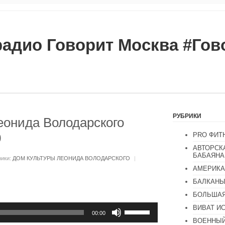
радио Говорит Москва #Го
РУБРИКИ
еонида Володарского
0
PRO ФИТ
АВТОРСК
БАБАЯНА
рики:
ДОМ КУЛЬТУРЫ ЛЕОНИДА ВОЛОДАРСКОГО
|
АМЕРИКА
БАЛКАН
БОЛЬШАЯ
Используйте
ВИВАТ И
клавиши
00:00
ВОЕННЫЙ
вверх/