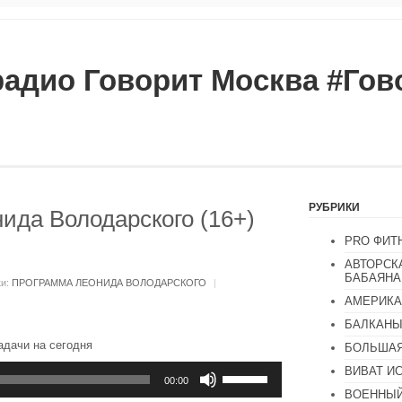
радио Говорит Москва #Го
РУБРИКИ
ида Володарского (16+)
PRO ФИТ
АВТОРСК
БАБАЯНА
ки:
ПРОГРАММА ЛЕОНИДА ВОЛОДАРСКОГО
|
АМЕРИКА
БАЛКАН
адачи на сегодня
БОЛЬШАЯ
Используйте
ВИВАТ И
клавиши
00:00
ВОЕННЫЙ
вверх/