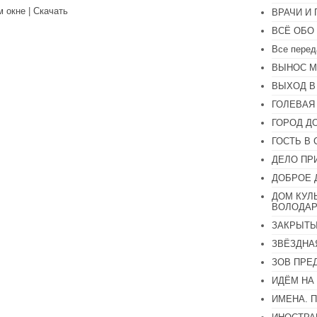
вниз,
м окне
|
Скачать
ВРАЧИ И
чтобы
увеличить
ВСЁ ОБО
или
уменьшить
Все перед
громкость.
ВЫНОС М
ВЫХОД В
ГОЛЕВАЯ
ГОРОД Д
ГОСТЬ В 
ДЕЛО ПР
ДОБРОЕ 
ДОМ КУЛ
ВОЛОДАР
ЗАКРЫТЫ
ЗВЁЗДНА
ЗОВ ПРЕ
ИДЁМ НА
ИМЕНА. 