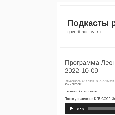
Подкасты 
govoritmoskva.ru
Программа Леон
2022-10-09
Опубликовано Октябрь 9, 2022 рубри
комментарии
Евгений Анташкевич
Пятое управление КГБ СССР. З
Аудиоплеер
00:00