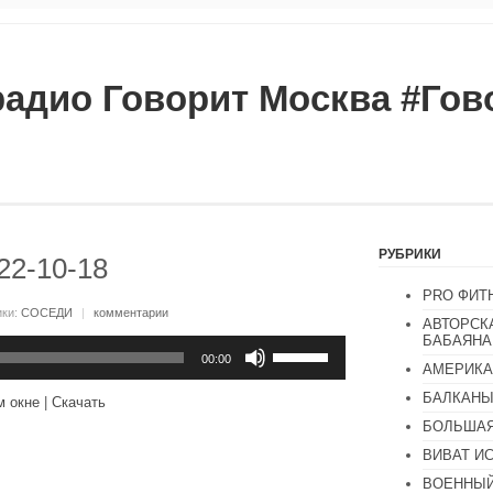
радио Говорит Москва #Го
РУБРИКИ
22-10-18
PRO ФИТ
ики:
СОСЕДИ
|
комментарии
АВТОРСК
БАБАЯНА
Используйте
клавиши
00:00
АМЕРИКА
вверх/
вниз,
БАЛКАН
м окне
|
Скачать
чтобы
увеличить
БОЛЬШАЯ
или
ВИВАТ И
уменьшить
громкость.
ВОЕННЫЙ