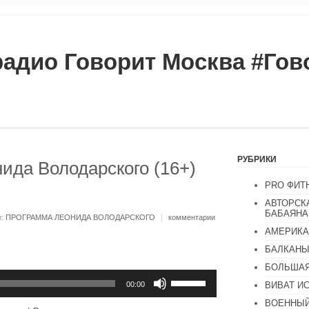
радио Говорит Москва #Го
РУБРИКИ
ида Володарского (16+)
PRO ФИТ
АВТОРСК
БАБАЯНА
и:
ПРОГРАММА ЛЕОНИДА ВОЛОДАРСКОГО
|
комментарии
АМЕРИКА
БАЛКАН
БОЛЬШАЯ
Используйте
клавиши
ВИВАТ И
00:00
вверх/
ВОЕННЫЙ
вниз,