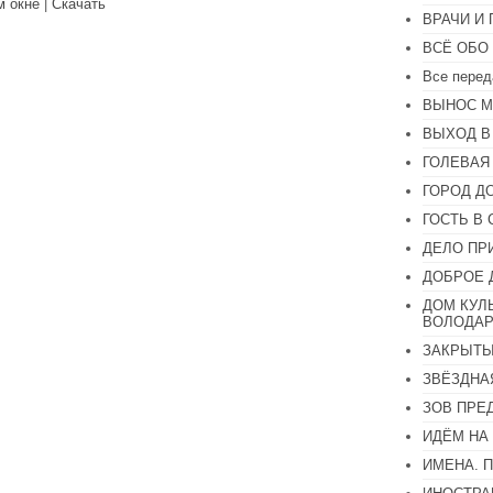
м окне
|
Скачать
чтобы
ВРАЧИ И
увеличить
или
ВСЁ ОБО
уменьшить
Все перед
громкость.
ВЫНОС М
ВЫХОД В
ГОЛЕВАЯ
ГОРОД Д
ГОСТЬ В 
ДЕЛО ПР
ДОБРОЕ 
ДОМ КУЛ
ВОЛОДАР
ЗАКРЫТЫ
ЗВЁЗДНА
ЗОВ ПРЕ
ИДЁМ НА
ИМЕНА. 