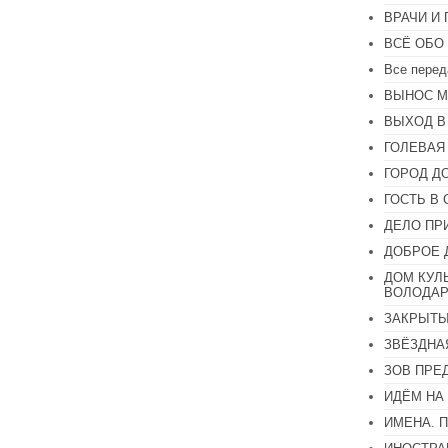
или
ВРАЧИ И
уменьшить
громкость.
ВСЁ ОБО
Все перед
ВЫНОС М
ВЫХОД В
ГОЛЕВАЯ
ГОРОД Д
ГОСТЬ В 
ДЕЛО ПР
ДОБРОЕ 
ДОМ КУЛ
ВОЛОДАР
ЗАКРЫТЫ
ЗВЁЗДНА
ЗОВ ПРЕ
ИДЁМ НА
ИМЕНА. 