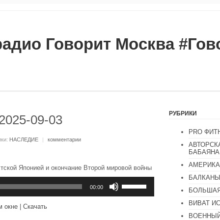
радио Говорит Москва #Го
РУБРИКИ
2025-09-03
PRO ФИТ
ики:
НАСЛЕДИЕ
|
комментарии
АВТОРСК
БАБАЯНА
АМЕРИКА
тской Японией и окончание Второй мировой войны
БАЛКАН
Используйте
клавиши
00:00
БОЛЬШАЯ
вверх/
вниз,
ВИВАТ И
м окне
|
Скачать
чтобы
ВОЕННЫЙ
увеличить