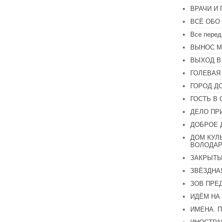
или
ВРАЧИ И
уменьшить
громкость.
ВСЁ ОБО
Все перед
ВЫНОС М
ВЫХОД В
ГОЛЕВАЯ
ГОРОД Д
ГОСТЬ В 
ДЕЛО ПР
ДОБРОЕ 
ДОМ КУЛ
ВОЛОДАР
ЗАКРЫТЫ
ЗВЁЗДНА
ЗОВ ПРЕ
ИДЁМ НА
ИМЕНА. 