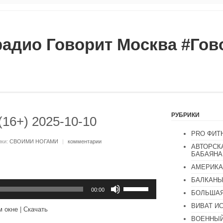
радио Говорит Москва #Го
РУБРИКИ
16+) 2025-10-10
PRO ФИТ
ики:
СВОИМИ НОГАМИ
|
комментарии
АВТОРСК
БАБАЯНА
АМЕРИКА
БАЛКАН
Используйте
клавиши
00:00
БОЛЬШАЯ
вверх/
вниз,
ВИВАТ И
м окне
|
Скачать
чтобы
ВОЕННЫЙ
увеличить