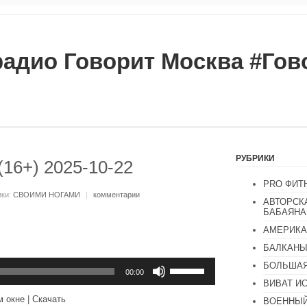
радио Говорит Москва #Го
РУБРИКИ
16+) 2025-10-22
PRO ФИТ
ики:
СВОИМИ НОГАМИ
|
комментарии
АВТОРСК
БАБАЯНА
АМЕРИКА
БАЛКАН
Используйте
БОЛЬШАЯ
клавиши
00:00
вверх/
ВИВАТ И
вниз,
м окне
|
Скачать
ВОЕННЫЙ
чтобы