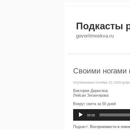
Подкасты 
govoritmoskva.ru
Своими ногами (
Опубликовано Октябрь 22, 2025 рубр
Виктория Дерюгина
Лейсан Зигангирова
Вокруг света за 50 дней
Аудиоплеер
00:00
Подкаст:
Воспроизвести в ново