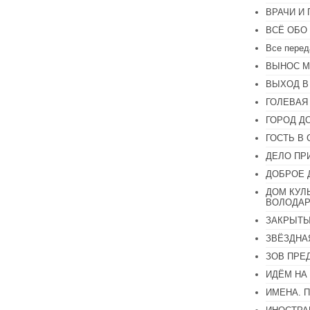
увеличить
ВРАЧИ И
или
уменьшить
ВСЁ ОБО
громкость.
Все перед
ВЫНОС М
ВЫХОД В
ГОЛЕВАЯ
ГОРОД Д
ГОСТЬ В 
ДЕЛО ПР
ДОБРОЕ 
ДОМ КУЛ
ВОЛОДАР
ЗАКРЫТЫ
ЗВЁЗДНА
ЗОВ ПРЕ
ИДЁМ НА
ИМЕНА. 