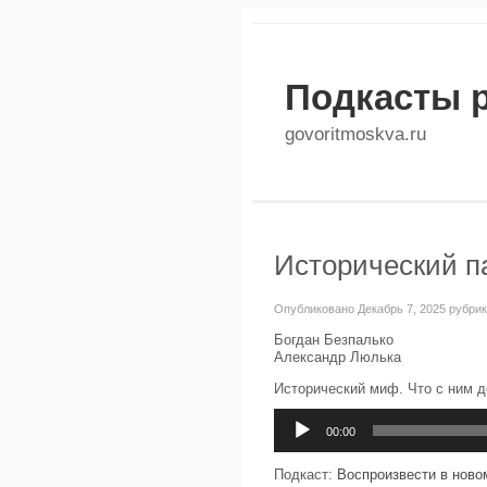
Подкасты 
govoritmoskva.ru
Исторический па
Опубликовано Декабрь 7, 2025 рубри
Богдан Безпалько
Александр Люлька
Исторический миф. Что с ним 
Аудиоплеер
00:00
Подкаст:
Воспроизвести в ново