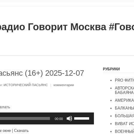
радио Говорит Москва #Го
РУБРИКИ
сьянс (16+) 2025-12-07
PRO ФИТ
ки:
ИСТОРИЧЕСКИЙ ПАСЬЯНС
|
комментарии
АВТОРСК
БАБАЯНА
АМЕРИКА
делать
БАЛКАН
Используйте
БОЛЬШАЯ
клавиши
00:00
вверх/
ВИВАТ И
вниз,
м окне
|
Скачать
ВОЕННЫЙ
чтобы