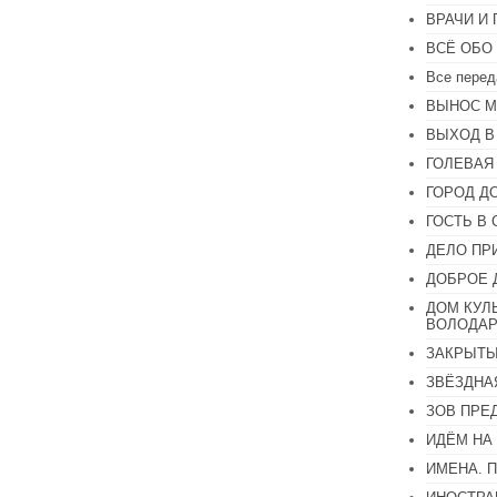
увеличить
ВРАЧИ И
или
уменьшить
ВСЁ ОБО
громкость.
Все перед
ВЫНОС М
ВЫХОД В
ГОЛЕВАЯ
ГОРОД Д
ГОСТЬ В 
ДЕЛО ПР
ДОБРОЕ 
ДОМ КУЛ
ВОЛОДАР
ЗАКРЫТЫ
ЗВЁЗДНА
ЗОВ ПРЕ
ИДЁМ НА
ИМЕНА. 