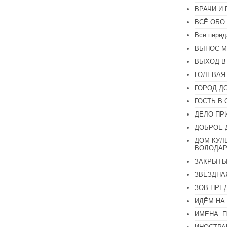
или
ВРАЧИ И
уменьшить
громкость.
ВСЁ ОБО
Все перед
ВЫНОС М
ВЫХОД В
ГОЛЕВАЯ
ГОРОД Д
ГОСТЬ В 
ДЕЛО ПР
ДОБРОЕ 
ДОМ КУЛ
ВОЛОДАР
ЗАКРЫТЫ
ЗВЁЗДНА
ЗОВ ПРЕ
ИДЁМ НА
ИМЕНА. 