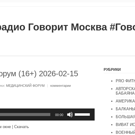
радио Говорит Москва #Го
РУБРИКИ
рум (16+) 2026-02-15
PRO ФИТ
ики:
МЕДИЦИНСКИЙ ФОРУМ
|
комментарии
АВТОРСК
БАБАЯНА
АМЕРИКА
БАЛКАН
Используйте
клавиши
00:00
БОЛЬШАЯ
вверх/
вниз,
ВИВАТ И
м окне
|
Скачать
чтобы
ВОЕННЫЙ
увеличить