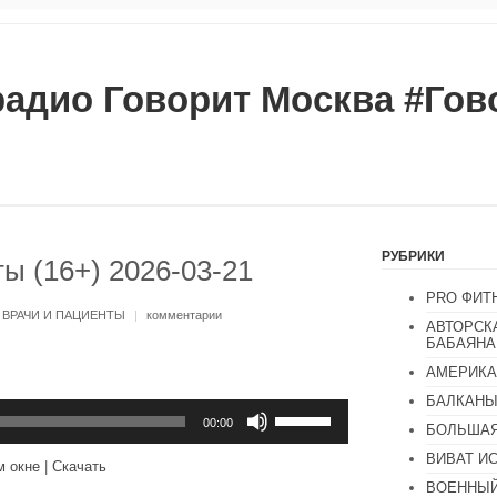
радио Говорит Москва #Го
РУБРИКИ
ы (16+) 2026-03-21
PRO ФИТ
:
ВРАЧИ И ПАЦИЕНТЫ
|
комментарии
АВТОРСК
БАБАЯНА
АМЕРИКА
БАЛКАН
Используйте
клавиши
00:00
БОЛЬШАЯ
вверх/
вниз,
ВИВАТ И
м окне
|
Скачать
чтобы
ВОЕННЫЙ
увеличить