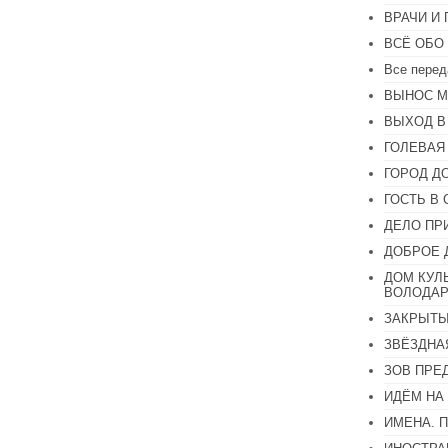
или
ВРАЧИ И
уменьшить
громкость.
ВСЁ ОБО
Все перед
ВЫНОС М
ВЫХОД В
ГОЛЕВАЯ
ГОРОД Д
ГОСТЬ В 
ДЕЛО ПР
ДОБРОЕ 
ДОМ КУЛ
ВОЛОДАР
ЗАКРЫТЫ
ЗВЁЗДНА
ЗОВ ПРЕ
ИДЁМ НА
ИМЕНА. 