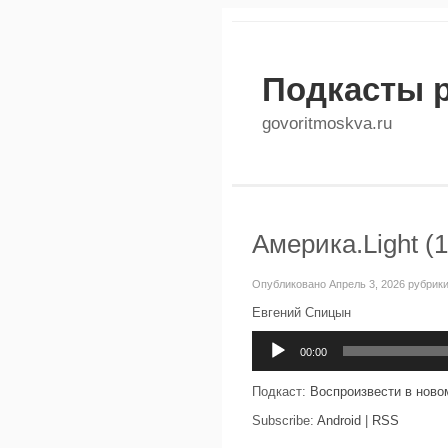
Подкасты 
govoritmoskva.ru
Америка.Light (
Опубликовано Апрель 3, 2026 рубрик
Евгений Спицын
Аудиоплеер
00:00
Подкаст:
Воспроизвести в ново
Subscribe:
Android
|
RSS