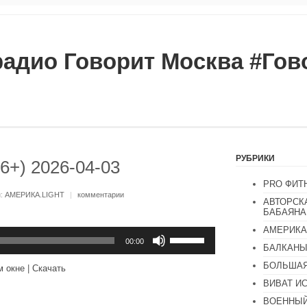
радио Говорит Москва #Го
РУБРИКИ
16+) 2026-04-03
PRO ФИТ
и:
АМЕРИКА.LIGHT
|
комментарии
АВТОРСК
БАБАЯНА
АМЕРИКА
Используйте
клавиши
00:00
БАЛКАН
вверх/
вниз,
БОЛЬШАЯ
м окне
|
Скачать
чтобы
увеличить
ВИВАТ И
или
ВОЕННЫЙ
уменьшить