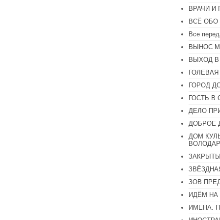
или
ВРАЧИ И
уменьшить
громкость.
ВСЁ ОБО
Все перед
ВЫНОС М
ВЫХОД В
ГОЛЕВАЯ
ГОРОД Д
ГОСТЬ В 
ДЕЛО ПР
ДОБРОЕ 
ДОМ КУЛ
ВОЛОДАР
ЗАКРЫТЫ
ЗВЁЗДНА
ЗОВ ПРЕ
ИДЁМ НА
ИМЕНА. 