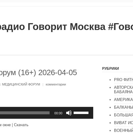
радио Говорит Москва #Го
РУБРИКИ
рум (16+) 2026-04-05
PRO ФИТ
и:
МЕДИЦИНСКИЙ ФОРУМ
|
комментарии
АВТОРСК
БАБАЯНА
АМЕРИКА
БАЛКАН
Используйте
клавиши
00:00
БОЛЬШАЯ
вверх/
вниз,
ВИВАТ И
м окне
|
Скачать
чтобы
ВОЕННЫЙ
увеличить