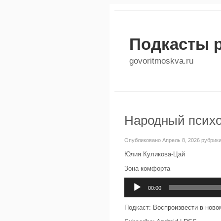
Подкасты 
govoritmoskva.ru
Народный психол
Опубликовано Апрель 8, 2026 рубрик
Юлия Куликова-Цай
Зона комфорта
Аудиоплеер
00:00
Подкаст:
Воспроизвести в ново