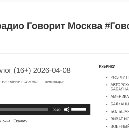
радио Говорит Москва #Го
РУБРИКИ
ог (16+) 2026-04-08
PRO ФИТ
и:
НАРОДНЫЙ ПСИХОЛОГ
|
комментарии
АВТОРСК
БАБАЯНА
АМЕРИКА
БАЛКАН
Используйте
клавиши
00:00
БОЛЬШАЯ
вверх/
вниз,
ВИВАТ И
м окне
|
Скачать
чтобы
ВОЕННЫЙ
увеличить