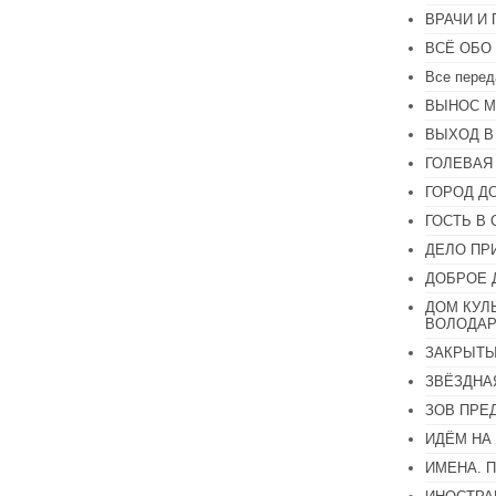
или
ВРАЧИ И
уменьшить
громкость.
ВСЁ ОБО
Все перед
ВЫНОС М
ВЫХОД В
ГОЛЕВАЯ
ГОРОД Д
ГОСТЬ В 
ДЕЛО ПР
ДОБРОЕ 
ДОМ КУЛ
ВОЛОДАР
ЗАКРЫТЫ
ЗВЁЗДНА
ЗОВ ПРЕ
ИДЁМ НА
ИМЕНА. 