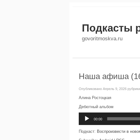
Подкасты 
govoritmoskva.ru
Наша афиша (16
Опубликовано Апрель 9, 2026 рубрик
Алина Ростоцкая
Дебютный альбом
Аудиоплеер
00:00
Подкаст:
Воспроизвести в ново