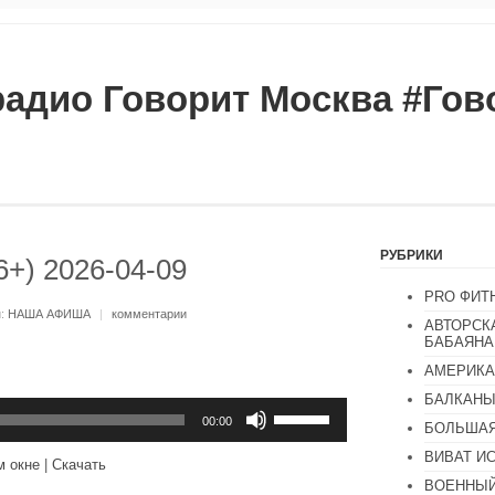
радио Говорит Москва #Го
РУБРИКИ
+) 2026-04-09
PRO ФИТ
и:
НАША АФИША
|
комментарии
АВТОРСК
БАБАЯНА
АМЕРИКА
БАЛКАН
Используйте
клавиши
00:00
БОЛЬШАЯ
вверх/
вниз,
ВИВАТ И
м окне
|
Скачать
чтобы
ВОЕННЫЙ
увеличить