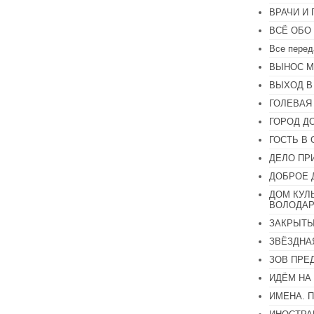
или
ВРАЧИ И
уменьшить
громкость.
ВСЁ ОБО
Все перед
ВЫНОС М
ВЫХОД В
ГОЛЕВАЯ
ГОРОД Д
ГОСТЬ В 
ДЕЛО ПР
ДОБРОЕ 
ДОМ КУЛ
ВОЛОДАР
ЗАКРЫТЫ
ЗВЁЗДНА
ЗОВ ПРЕ
ИДЁМ НА
ИМЕНА. 