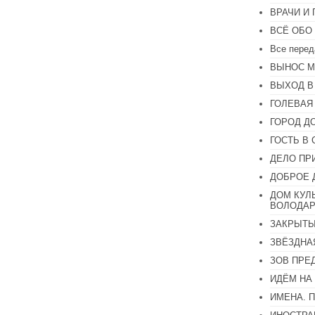
уменьшить
ВРАЧИ И
громкость.
ВСЁ ОБО
Все перед
ВЫНОС М
ВЫХОД В
ГОЛЕВАЯ
ГОРОД Д
ГОСТЬ В 
ДЕЛО ПР
ДОБРОЕ 
ДОМ КУЛ
ВОЛОДАР
ЗАКРЫТЫ
ЗВЁЗДНА
ЗОВ ПРЕ
ИДЁМ НА
ИМЕНА. 