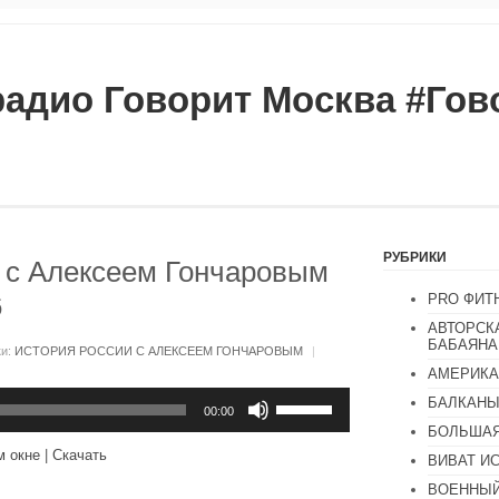
радио Говорит Москва #Го
РУБРИКИ
 с Алексеем Гончаровым
6
PRO ФИТ
АВТОРСК
БАБАЯНА
ки:
ИСТОРИЯ РОССИИ С АЛЕКСЕЕМ ГОНЧАРОВЫМ
|
АМЕРИКА
Используйте
БАЛКАН
клавиши
00:00
вверх/
БОЛЬШАЯ
вниз,
м окне
|
Скачать
ВИВАТ И
чтобы
увеличить
ВОЕННЫЙ
или