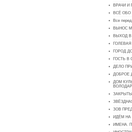
или
ВРАЧИ И
уменьшить
громкость.
ВСЁ ОБО
Все перед
ВЫНОС М
ВЫХОД В
ГОЛЕВАЯ
ГОРОД Д
ГОСТЬ В 
ДЕЛО ПР
ДОБРОЕ 
ДОМ КУЛ
ВОЛОДАР
ЗАКРЫТЫ
ЗВЁЗДНА
ЗОВ ПРЕ
ИДЁМ НА
ИМЕНА. 