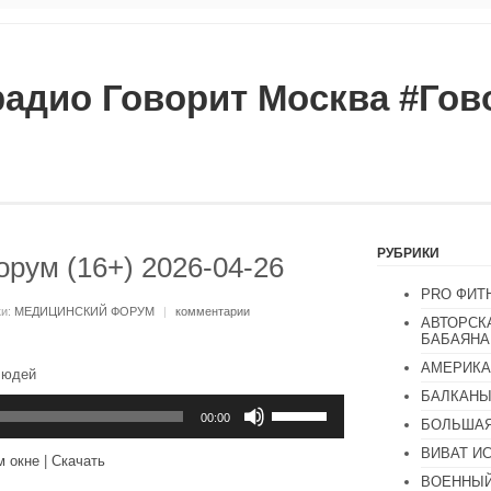
радио Говорит Москва #Го
РУБРИКИ
рум (16+) 2026-04-26
PRO ФИТ
ки:
МЕДИЦИНСКИЙ ФОРУМ
|
комментарии
АВТОРСК
БАБАЯНА
АМЕРИКА
людей
БАЛКАН
Используйте
клавиши
00:00
БОЛЬШАЯ
вверх/
вниз,
ВИВАТ И
м окне
|
Скачать
чтобы
ВОЕННЫЙ
увеличить