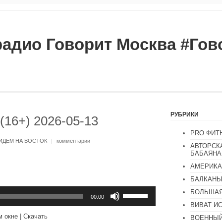
радио Говорит Москва #Го
РУБРИКИ
(16+) 2026-05-13
PRO ФИТ
ИДЁМ НА ВОСТОК
|
комментарии
АВТОРСК
БАБАЯНА
АМЕРИКА
БАЛКАН
Используйте
БОЛЬШАЯ
клавиши
00:00
вверх/
ВИВАТ И
вниз,
м окне
|
Скачать
ВОЕННЫЙ
чтобы