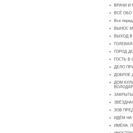
увеличить
ВРАЧИ И
или
уменьшить
ВСЁ ОБО
громкость.
Все перед
ВЫНОС М
ВЫХОД В
ГОЛЕВАЯ
ГОРОД Д
ГОСТЬ В 
ДЕЛО ПР
ДОБРОЕ 
ДОМ КУЛ
ВОЛОДАР
ЗАКРЫТЫ
ЗВЁЗДНА
ЗОВ ПРЕ
ИДЁМ НА
ИМЕНА. 