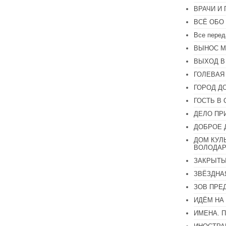
увеличить
ВРАЧИ И
или
уменьшить
ВСЁ ОБО
громкость.
Все перед
ВЫНОС М
ВЫХОД В
ГОЛЕВАЯ
ГОРОД Д
ГОСТЬ В 
ДЕЛО ПР
ДОБРОЕ 
ДОМ КУЛ
ВОЛОДАР
ЗАКРЫТЫ
ЗВЁЗДНА
ЗОВ ПРЕ
ИДЁМ НА
ИМЕНА. 