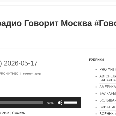
радио Говорит Москва #Го
РУБРИКИ
) 2026-05-17
PRO ФИТ
PRO ФИТНЕС
|
комментарии
АВТОРСК
БАБАЯНА
АМЕРИКА
БАЛКАН
Используйте
БОЛЬШАЯ
клавиши
00:00
вверх/
ВИВАТ И
вниз,
м окне
|
Скачать
ВОЕННЫЙ
чтобы