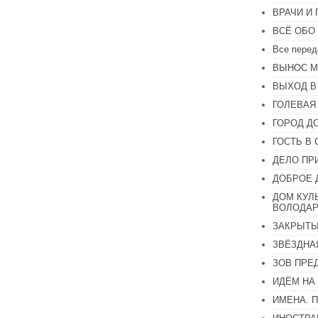
или
ВРАЧИ И
уменьшить
громкость.
ВСЁ ОБО
Все перед
ВЫНОС М
ВЫХОД В
ГОЛЕВАЯ
ГОРОД Д
ГОСТЬ В 
ДЕЛО ПР
ДОБРОЕ 
ДОМ КУЛ
ВОЛОДАР
ЗАКРЫТЫ
ЗВЁЗДНА
ЗОВ ПРЕ
ИДЁМ НА
ИМЕНА. 