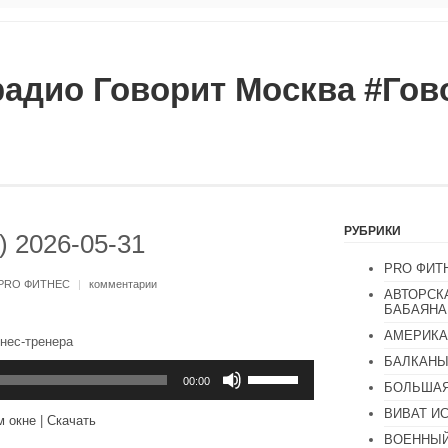
радио Говорит Москва #Го
РУБРИКИ
) 2026-05-31
PRO ФИТ
PRO ФИТНЕС
|
комментарии
АВТОРСК
БАБАЯНА
АМЕРИКА
нес-тренера
БАЛКАН
Используйте
клавиши
00:00
БОЛЬШАЯ
вверх/
вниз,
ВИВАТ И
м окне
|
Скачать
чтобы
ВОЕННЫЙ
увеличить