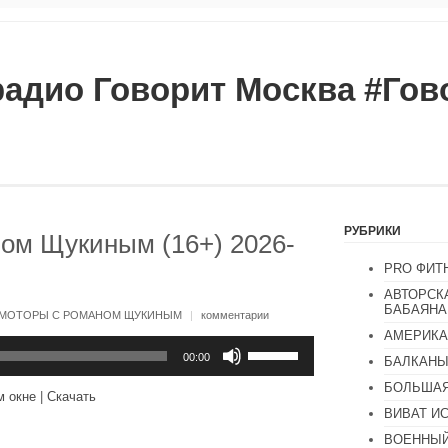
радио Говорит Москва #Го
РУБРИКИ
ом Щукиным (16+) 2026-
PRO ФИТ
АВТОРСК
БАБАЯНА
МОТОРЫ С РОМАНОМ ЩУКИНЫМ
|
комментарии
АМЕРИКА
Используйте
клавиши
00:00
БАЛКАН
вверх/
БОЛЬШАЯ
вниз,
м окне
|
Скачать
чтобы
ВИВАТ И
увеличить
или
ВОЕННЫЙ
уменьшить