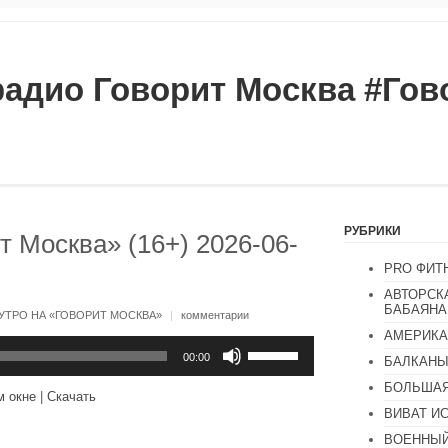
радио Говорит Москва #Го
РУБРИКИ
т Москва» (16+) 2026-06-
PRO ФИТ
АВТОРСК
БАБАЯНА
УТРО НА «ГОВОРИТ МОСКВА»
|
комментарии
АМЕРИКА
Используйте
клавиши
00:00
БАЛКАН
вверх/
БОЛЬШАЯ
вниз,
м окне
|
Скачать
чтобы
ВИВАТ И
увеличить
или
ВОЕННЫЙ
уменьшить