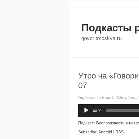
Подкасты 
govoritmoskva.ru
Утро на «Говори
07
Опубликовано Июнь 7, 2026 рубрики:
Аудиоплеер
00:00
Подкаст:
Воспроизвести в ново
Subscribe:
Android
|
RSS