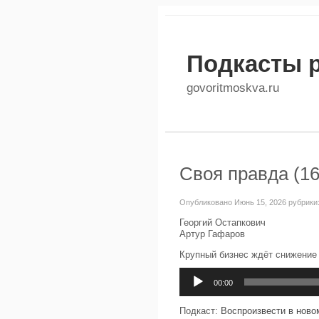
Подкасты 
govoritmoskva.ru
Своя правда (16
Опубликовано Июнь 15, 2026 рубрики
Георгий Остапкович
Артур Гафаров
Крупный бизнес ждёт снижение 
Аудиоплеер
00:00
Подкаст:
Воспроизвести в ново