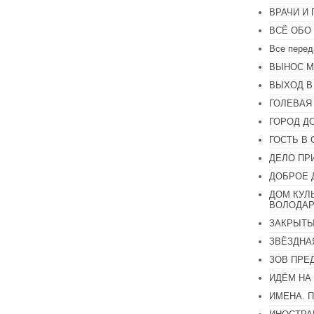
увеличить
ВРАЧИ И
или
уменьшить
ВСЁ ОБО
громкость.
Все перед
ВЫНОС М
ВЫХОД В
ГОЛЕВАЯ
ГОРОД Д
ГОСТЬ В 
ДЕЛО ПР
ДОБРОЕ 
ДОМ КУЛ
ВОЛОДАР
ЗАКРЫТЫ
ЗВЁЗДНА
ЗОВ ПРЕ
ИДЁМ НА
ИМЕНА. 