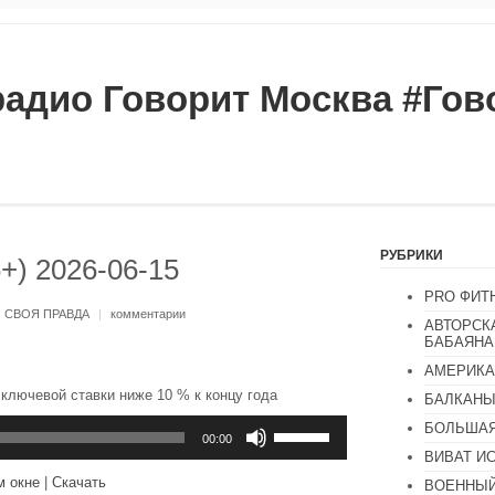
радио Говорит Москва #Го
РУБРИКИ
+) 2026-06-15
PRO ФИТ
:
СВОЯ ПРАВДА
|
комментарии
АВТОРСК
БАБАЯНА
АМЕРИКА
ключевой ставки ниже 10 % к концу года
БАЛКАН
Используйте
БОЛЬШАЯ
клавиши
00:00
вверх/
ВИВАТ И
вниз,
м окне
|
Скачать
ВОЕННЫЙ
чтобы