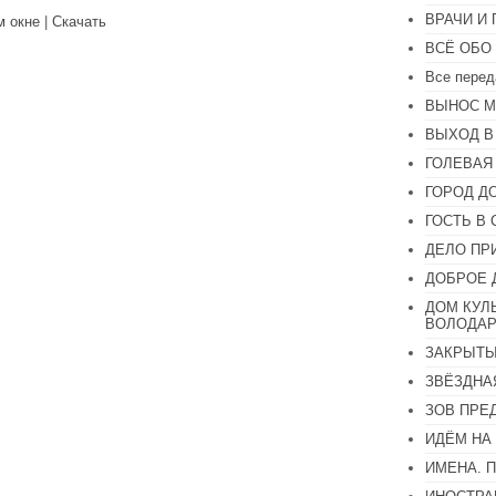
вниз,
ВРАЧИ И
м окне
|
Скачать
чтобы
увеличить
ВСЁ ОБО
или
Все перед
уменьшить
громкость.
ВЫНОС М
ВЫХОД В
ГОЛЕВАЯ
ГОРОД Д
ГОСТЬ В 
ДЕЛО ПР
ДОБРОЕ 
ДОМ КУЛ
ВОЛОДАР
ЗАКРЫТЫ
ЗВЁЗДНА
ЗОВ ПРЕ
ИДЁМ НА
ИМЕНА. 