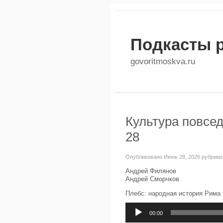
Подкасты 
govoritmoskva.ru
Культура повсед
28
Опубликовано Июнь 28, 2026 рубрики
Андрей Филянов
Андрей Сморчков
Плебс: народная история Рима
Аудиоплеер
00:00