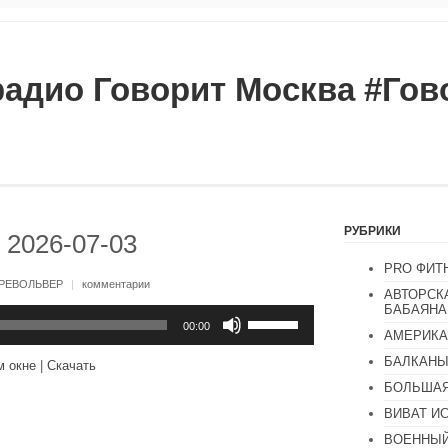
радио Говорит Москва #Го
РУБРИКИ
 2026-07-03
PRO ФИТ
РЕВОЛЬВЕР
|
комментарии
АВТОРСК
БАБАЯНА
Используйте
клавиши
00:00
АМЕРИКА
вверх/
вниз,
БАЛКАН
м окне
|
Скачать
чтобы
увеличить
БОЛЬШАЯ
или
ВИВАТ И
уменьшить
громкость.
ВОЕННЫЙ